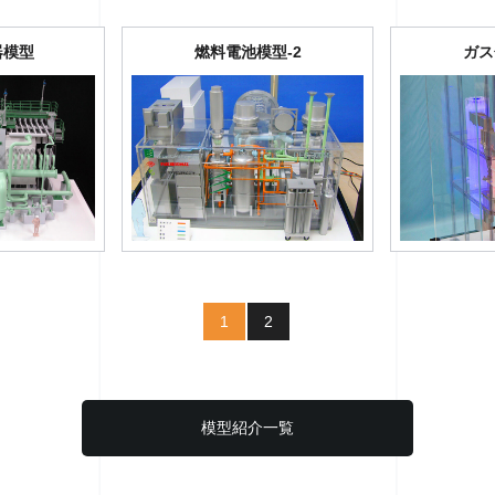
器模型
燃料電池模型-2
ガ
1
2
模型紹介一覧