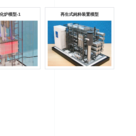
ス化炉模型-1
再生式純粋装置模型